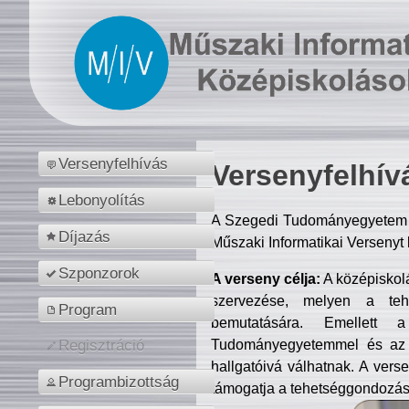
Versenyfelhívás
Versenyfelhív
Lebonyolítás
A Szegedi Tudományegyetem M
Díjazás
Műszaki Informatikai Versenyt
Szponzorok
A verseny célja:
A középiskol
szervezése, melyen a tehe
Program
bemutatására. Emellett 
Tudományegyetemmel és az o
Regisztráció
hallgatóivá válhatnak. A verse
Programbizottság
támogatja a tehetséggondozást