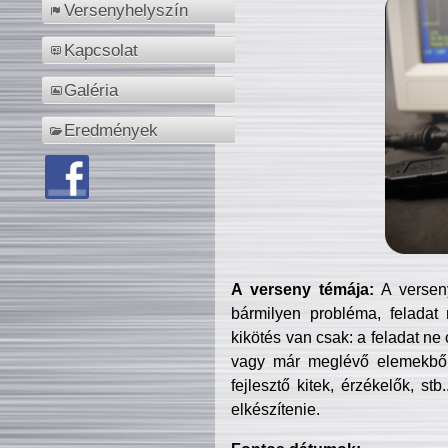
Versenyhelyszín
Kapcsolat
Galéria
Eredmények
A verseny témája:
A verseny
bármilyen probléma, feladat
kikötés van csak: a feladat ne
vagy már meglévő elemekből ö
fejlesztő kitek, érzékelők, st
elkészítenie.