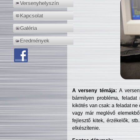
Versenyhelyszín
Kapcsolat
Galéria
Eredmények
A verseny témája:
A verseny
bármilyen probléma, feladat
kikötés van csak: a feladat ne
vagy már meglévő elemekből ö
fejlesztő kitek, érzékelők, st
elkészítenie.