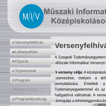
Versenyfelhívás
Versenyfelhív
Lebonyolítás
A Szegedi Tudományegyetem M
Díjazás
Műszaki Informatikai Versenyt
Szponzorok
A verseny célja:
A középiskol
szervezése, melyen a tehe
Program
bemutatására. Emellett 
Tudományegyetemmel és az o
Regisztráció
hallgatóivá válhatnak. A verse
Programbizottság
támogatja a tehetséggondozást