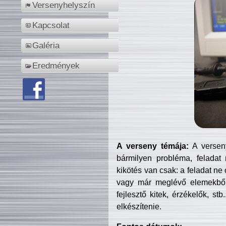
Versenyhelyszín
Kapcsolat
Galéria
Eredmények
A verseny témája:
A verseny
bármilyen probléma, feladat
kikötés van csak: a feladat ne
vagy már meglévő elemekből ö
fejlesztő kitek, érzékelők, st
elkészítenie.