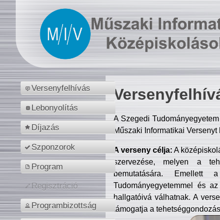
Versenyfelhívás
Versenyfelhív
Lebonyolítás
A Szegedi Tudományegyetem M
Díjazás
Műszaki Informatikai Versenyt
Szponzorok
A verseny célja:
A középiskol
szervezése, melyen a tehe
Program
bemutatására. Emellett 
Tudományegyetemmel és az o
Regisztráció
hallgatóivá válhatnak. A verse
Programbizottság
támogatja a tehetséggondozást