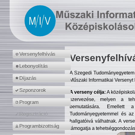
Versenyfelhívás
Versenyfelhív
Lebonyolítás
A Szegedi Tudományegyetem M
Díjazás
Műszaki Informatikai Versenyt
Szponzorok
A verseny célja:
A középiskol
szervezése, melyen a tehe
Program
bemutatására. Emellett 
Tudományegyetemmel és az o
Regisztráció
hallgatóivá válhatnak. A verse
Programbizottság
támogatja a tehetséggondozást