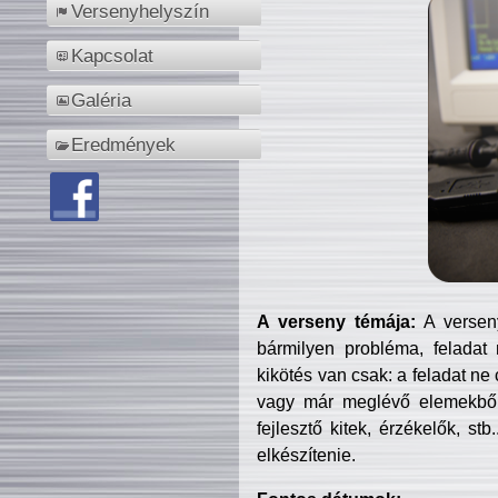
Versenyhelyszín
Kapcsolat
Galéria
Eredmények
A verseny témája:
A verseny
bármilyen probléma, feladat
kikötés van csak: a feladat ne
vagy már meglévő elemekből ö
fejlesztő kitek, érzékelők, st
elkészítenie.