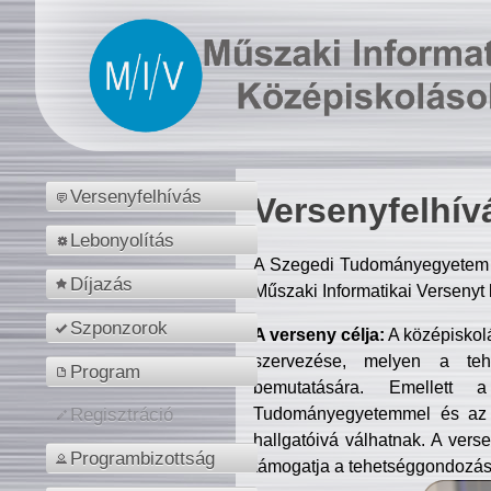
Versenyfelhívás
Versenyfelhív
Lebonyolítás
A Szegedi Tudományegyetem M
Díjazás
Műszaki Informatikai Versenyt
Szponzorok
A verseny célja:
A középiskol
szervezése, melyen a tehe
Program
bemutatására. Emellett 
Tudományegyetemmel és az o
Regisztráció
hallgatóivá válhatnak. A verse
Programbizottság
támogatja a tehetséggondozást