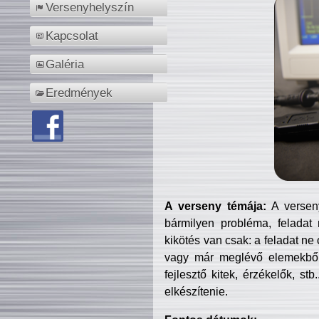
Versenyhelyszín
Kapcsolat
Galéria
Eredmények
A verseny témája:
A verseny
bármilyen probléma, feladat
kikötés van csak: a feladat ne
vagy már meglévő elemekből ö
fejlesztő kitek, érzékelők, st
elkészítenie.