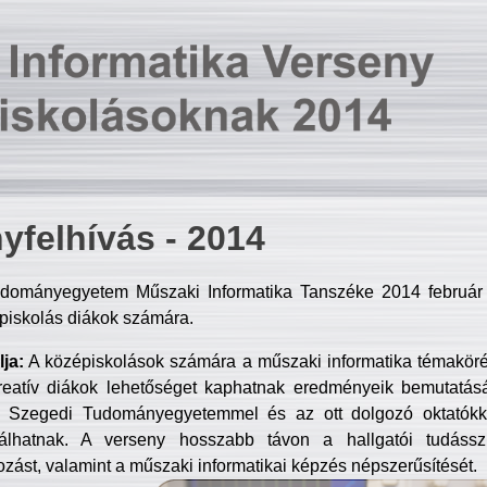
yfelhívás - 2014
dományegyetem Műszaki Informatika Tanszéke 2014 február 2
piskolás diákok számára.
ja:
A középiskolások számára a műszaki informatika témakör
reatív diákok lehetőséget kaphatnak eredményeik bemutatásá
a Szegedi Tudományegyetemmel és az ott dolgozó oktatókka
válhatnak. A verseny hosszabb távon a hallgatói tudásszi
zást, valamint a műszaki informatikai képzés népszerűsítését.