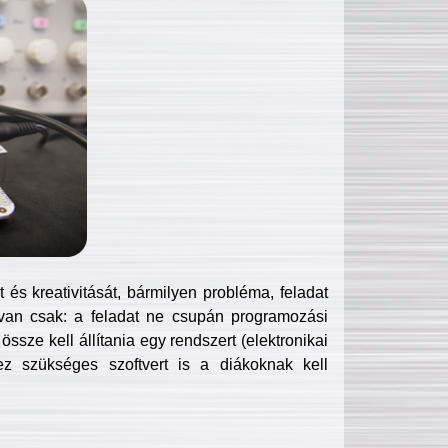
és kreativitását, bármilyen probléma, feladat
van csak: a feladat ne csupán programozási
ssze kell állítania egy rendszert (elektronikai
hez szükséges szoftvert is a diákoknak kell