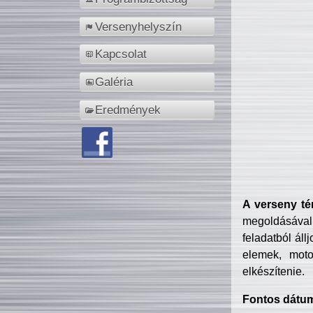
Versenyhelyszín
Kapcsolat
Galéria
Eredmények
A verseny té
megoldásával
feladatból áll
elemek, motor
elkészítenie.
Fontos dátu