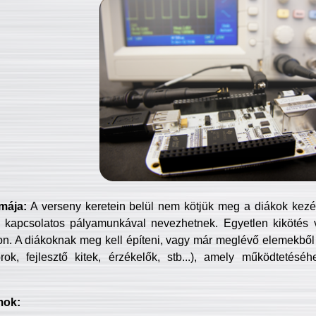
mája:
A verseny keretein belül nem kötjük meg a diákok kezét 
 kapcsolatos pályamunkával nevezhetnek. Egyetlen kikötés 
jon. A diákoknak meg kell építeni, vagy már meglévő elemekből ö
ok, fejlesztő kitek, érzékelők, stb...), amely működtetésé
mok: