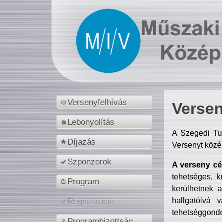
Versenyfelhívás
Versen
Lebonyolítás
A Szegedi Tu
Díjazás
Versenyt közé
Szponzorok
A verseny cél
tehetséges, k
Program
kerülhetnek 
hallgatóivá 
Regisztráció
tehetséggondo
Programbizottság