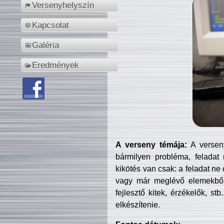
Versenyhelyszín
Kapcsolat
Galéria
Eredmények
A verseny témája:
A verseny
bármilyen probléma, feladat
kikötés van csak: a feladat ne
vagy már meglévő elemekből ö
fejlesztő kitek, érzékelők, st
elkészítenie.