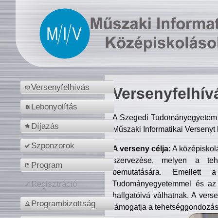
Versenyfelhívás
Versenyfelhív
Lebonyolítás
A Szegedi Tudományegyetem M
Díjazás
Műszaki Informatikai Versenyt
Szponzorok
A verseny célja:
A középiskol
szervezése, melyen a tehe
Program
bemutatására. Emellett 
Tudományegyetemmel és az o
Regisztráció
hallgatóivá válhatnak. A verse
Programbizottság
támogatja a tehetséggondozást