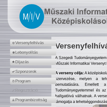
Versenyfelhívás
Versenyfelhív
Lebonyolítás
A Szegedi Tudományegyetem M
Díjazás
Műszaki Informatikai Versenyt
Szponzorok
A verseny célja:
A középiskol
szervezése, melyen a tehe
Program
bemutatására. Emellett 
Tudományegyetemmel és az o
Regisztráció
hallgatóivá válhatnak. A verse
Programbizottság
támogatja a tehetséggondozást