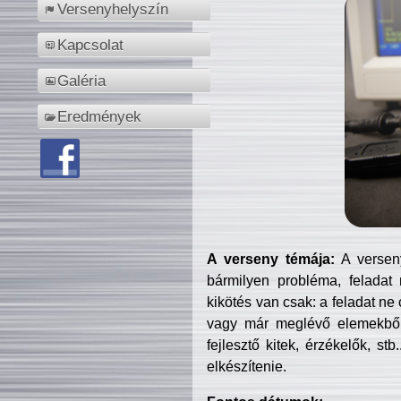
Versenyhelyszín
Kapcsolat
Galéria
Eredmények
A verseny témája:
A verseny
bármilyen probléma, feladat
kikötés van csak: a feladat ne
vagy már meglévő elemekből ö
fejlesztő kitek, érzékelők, st
elkészítenie.