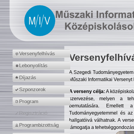
Versenyfelhívás
Versenyfelhív
Lebonyolítás
A Szegedi Tudományegyetem M
Díjazás
Műszaki Informatikai Versenyt
Szponzorok
A verseny célja:
A középiskol
szervezése, melyen a tehe
Program
bemutatására. Emellett 
Tudományegyetemmel és az o
Regisztráció
hallgatóivá válhatnak. A verse
Programbizottság
támogatja a tehetséggondozást