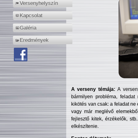
Versenyhelyszín
Kapcsolat
Galéria
Eredmények
A verseny témája:
A verseny
bármilyen probléma, feladat
kikötés van csak: a feladat ne
vagy már meglévő elemekből ö
fejlesztő kitek, érzékelők, st
elkészítenie.