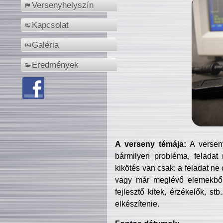
Versenyhelyszín
Kapcsolat
Galéria
Eredmények
A verseny témája:
A verseny
bármilyen probléma, feladat
kikötés van csak: a feladat ne
vagy már meglévő elemekből ö
fejlesztő kitek, érzékelők, st
elkészítenie.