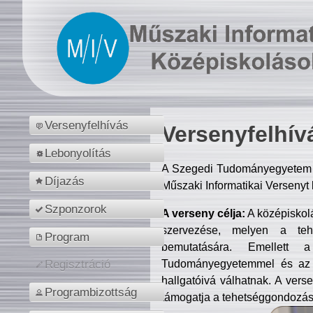
Versenyfelhívás
Versenyfelhív
Lebonyolítás
A Szegedi Tudományegyetem M
Díjazás
Műszaki Informatikai Versenyt
Szponzorok
A verseny célja:
A középiskol
szervezése, melyen a tehe
Program
bemutatására. Emellett 
Tudományegyetemmel és az o
Regisztráció
hallgatóivá válhatnak. A verse
Programbizottság
támogatja a tehetséggondozást