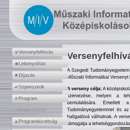
Versenyfelhívás
Versenyfelhív
Lebonyolítás
A Szegedi Tudományegyetem M
Díjazás
Műszaki Informatikai Versenyt
Szponzorok
A verseny célja:
A középiskol
szervezése, melyen a tehe
Program
bemutatására. Emellett 
Tudományegyetemmel és az o
Regisztráció
hallgatóivá válhatnak. A verse
Programbizottság
támogatja a tehetséggondozást