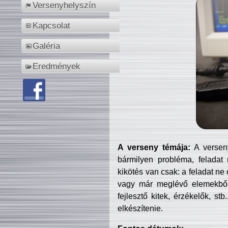
Versenyhelyszín
Kapcsolat
Galéria
Eredmények
A verseny témája:
A verseny
bármilyen probléma, feladat
kikötés van csak: a feladat ne
vagy már meglévő elemekből ö
fejlesztő kitek, érzékelők, st
elkészítenie.