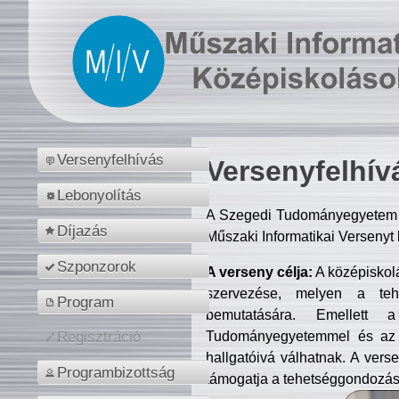
Versenyfelhívás
Versenyfelhív
Lebonyolítás
A Szegedi Tudományegyetem M
Díjazás
Műszaki Informatikai Versenyt
Szponzorok
A verseny célja:
A középiskol
szervezése, melyen a tehe
Program
bemutatására. Emellett 
Tudományegyetemmel és az o
Regisztráció
hallgatóivá válhatnak. A verse
Programbizottság
támogatja a tehetséggondozást