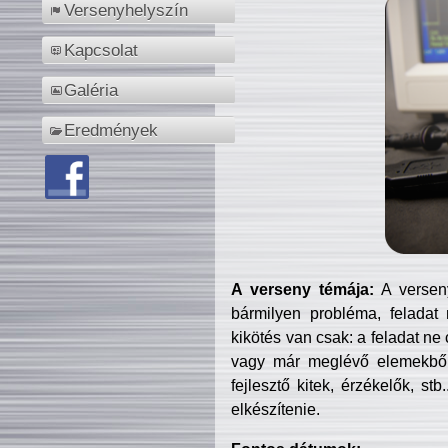
Versenyhelyszín
Kapcsolat
Galéria
Eredmények
A verseny témája:
A verseny
bármilyen probléma, feladat
kikötés van csak: a feladat ne
vagy már meglévő elemekből ö
fejlesztő kitek, érzékelők, st
elkészítenie.