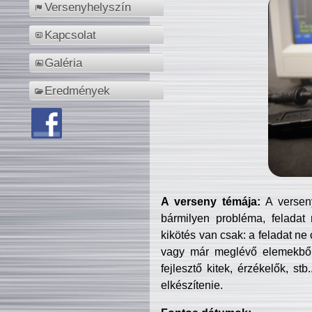
Versenyhelyszín
Kapcsolat
Galéria
Eredmények
A verseny témája:
A verseny
bármilyen probléma, feladat
kikötés van csak: a feladat ne
vagy már meglévő elemekből ö
fejlesztő kitek, érzékelők, st
elkészítenie.