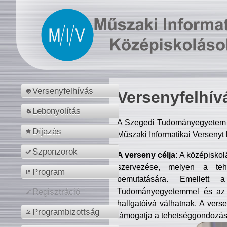
Versenyfelhívás
Versenyfelhív
Lebonyolítás
A Szegedi Tudományegyetem M
Díjazás
Műszaki Informatikai Versenyt
Szponzorok
A verseny célja:
A középiskol
szervezése, melyen a tehe
Program
bemutatására. Emellett 
Tudományegyetemmel és az o
Regisztráció
hallgatóivá válhatnak. A verse
Programbizottság
támogatja a tehetséggondozást