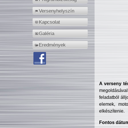
Versenyhelyszín
Kapcsolat
Galéria
Eredmények
A verseny té
megoldásával
feladatból áll
elemek, motor
elkészítenie.
Fontos dátu