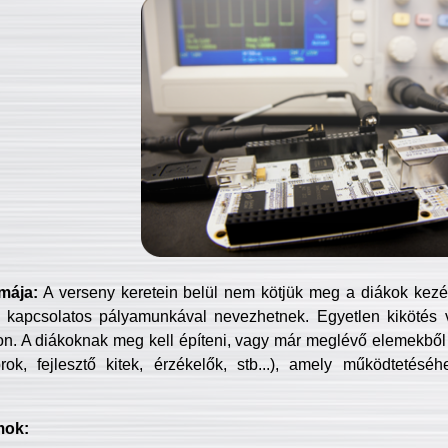
mája:
A verseny keretein belül nem kötjük meg a diákok kezét 
 kapcsolatos pályamunkával nevezhetnek. Egyetlen kikötés 
jon. A diákoknak meg kell építeni, vagy már meglévő elemekből ö
ok, fejlesztő kitek, érzékelők, stb...), amely működtetésé
mok: