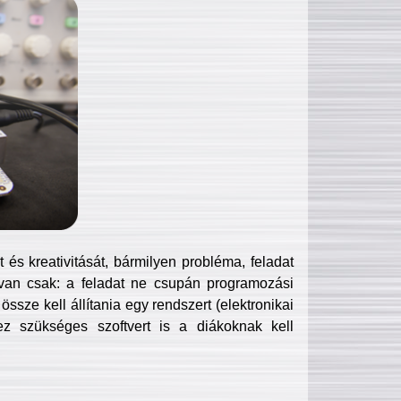
és kreativitását, bármilyen probléma, feladat
van csak: a feladat ne csupán programozási
ssze kell állítania egy rendszert (elektronikai
hez szükséges szoftvert is a diákoknak kell