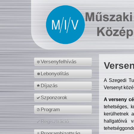
Versenyfelhívás
Versen
Lebonyolítás
A Szegedi Tu
Díjazás
Versenyt közé
Szponzorok
A verseny cél
tehetséges, k
Program
kerülhetnek 
hallgatóivá 
Regisztráció
tehetséggondo
Programbizottság