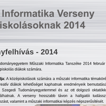
yfelhívás - 2014
dományegyetem Műszaki Informatika Tanszéke 2014 február 2
piskolás diákok számára.
ja:
A középiskolások számára a műszaki informatika témakör
reatív diákok lehetőséget kaphatnak eredményeik bemutatásá
a Szegedi Tudományegyetemmel és az ott dolgozó oktatókka
válhatnak. A verseny hosszabb távon a hallgatói tudásszi
zást, valamint a műszaki informatikai képzés népszerűsítését.