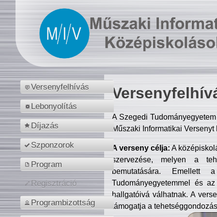
Versenyfelhívás
Versenyfelhív
Lebonyolítás
A Szegedi Tudományegyetem M
Díjazás
Műszaki Informatikai Versenyt
Szponzorok
A verseny célja:
A középiskol
szervezése, melyen a tehe
Program
bemutatására. Emellett 
Tudományegyetemmel és az o
Regisztráció
hallgatóivá válhatnak. A verse
Programbizottság
támogatja a tehetséggondozást