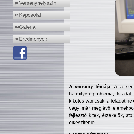
Versenyhelyszín
Kapcsolat
Galéria
Eredmények
A verseny témája:
A verseny
bármilyen probléma, feladat
kikötés van csak: a feladat ne
vagy már meglévő elemekből ö
fejlesztő kitek, érzékelők, st
elkészítenie.