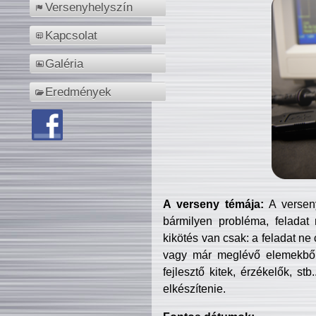
Versenyhelyszín
Kapcsolat
Galéria
Eredmények
A verseny témája:
A verseny
bármilyen probléma, feladat
kikötés van csak: a feladat ne
vagy már meglévő elemekből ö
fejlesztő kitek, érzékelők, st
elkészítenie.