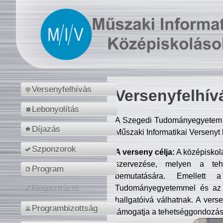
Versenyfelhívás
Versenyfelhív
Lebonyolítás
A Szegedi Tudományegyetem M
Díjazás
Műszaki Informatikai Versenyt
Szponzorok
A verseny célja:
A középiskol
szervezése, melyen a tehe
Program
bemutatására. Emellett 
Tudományegyetemmel és az o
Regisztráció
hallgatóivá válhatnak. A verse
Programbizottság
támogatja a tehetséggondozást