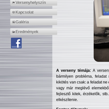
Versenyhelyszín
Kapcsolat
Galéria
Eredmények
A verseny témája:
A verseny
bármilyen probléma, feladat
kikötés van csak: a feladat ne
vagy már meglévő elemekből ö
fejlesztő kitek, érzékelők, st
elkészítenie.