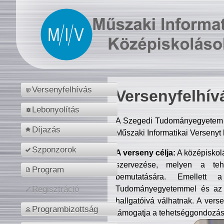
Versenyfelhívás
Versenyfelhív
Lebonyolítás
A Szegedi Tudományegyetem M
Díjazás
Műszaki Informatikai Versenyt
Szponzorok
A verseny célja:
A középiskol
szervezése, melyen a tehe
Program
bemutatására. Emellett 
Tudományegyetemmel és az o
Regisztráció
hallgatóivá válhatnak. A verse
Programbizottság
támogatja a tehetséggondozást