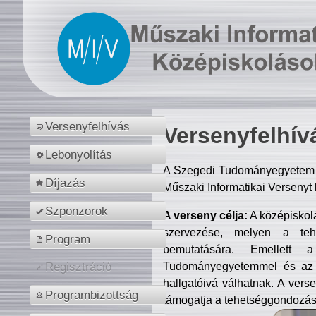
Versenyfelhívás
Versenyfelhív
Lebonyolítás
A Szegedi Tudományegyetem M
Díjazás
Műszaki Informatikai Versenyt
Szponzorok
A verseny célja:
A középiskol
szervezése, melyen a tehe
Program
bemutatására. Emellett 
Tudományegyetemmel és az o
Regisztráció
hallgatóivá válhatnak. A verse
Programbizottság
támogatja a tehetséggondozást