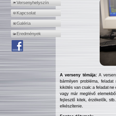
Versenyhelyszín
Kapcsolat
Galéria
Eredmények
A verseny témája:
A verseny
bármilyen probléma, feladat
kikötés van csak: a feladat ne
vagy már meglévő elemekből ö
fejlesztő kitek, érzékelők, st
elkészítenie.