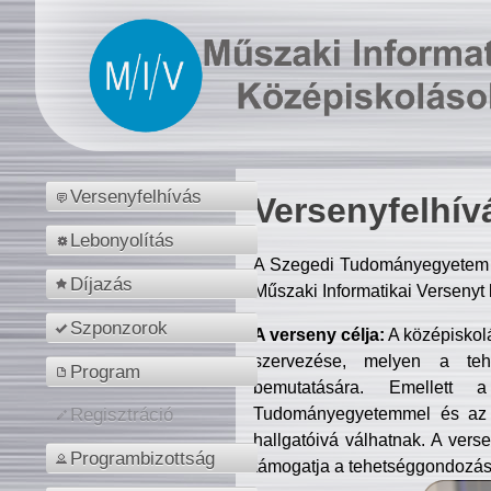
Versenyfelhívás
Versenyfelhív
Lebonyolítás
A Szegedi Tudományegyetem M
Díjazás
Műszaki Informatikai Versenyt
Szponzorok
A verseny célja:
A középiskol
szervezése, melyen a tehe
Program
bemutatására. Emellett 
Tudományegyetemmel és az o
Regisztráció
hallgatóivá válhatnak. A verse
Programbizottság
támogatja a tehetséggondozást