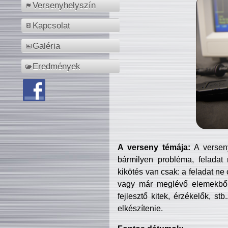
Versenyhelyszín
Kapcsolat
Galéria
Eredmények
A verseny témája:
A verseny
bármilyen probléma, feladat
kikötés van csak: a feladat ne
vagy már meglévő elemekből ö
fejlesztő kitek, érzékelők, st
elkészítenie.