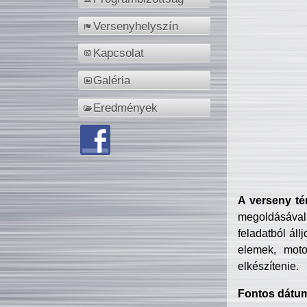
Versenyhelyszín
Kapcsolat
Galéria
Eredmények
A verseny té
megoldásával
feladatból áll
elemek, motor
elkészítenie.
Fontos dátu