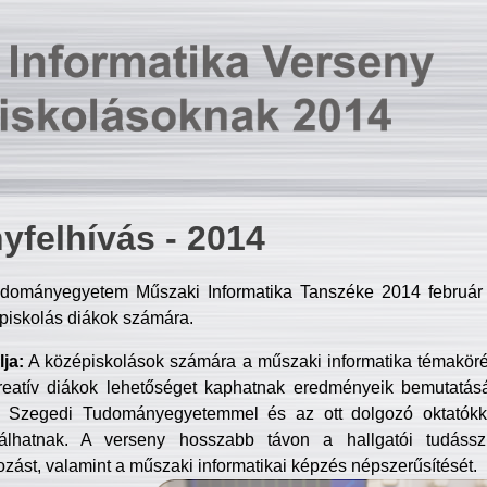
yfelhívás - 2014
dományegyetem Műszaki Informatika Tanszéke 2014 február 2
piskolás diákok számára.
ja:
A középiskolások számára a műszaki informatika témakör
reatív diákok lehetőséget kaphatnak eredményeik bemutatásá
a Szegedi Tudományegyetemmel és az ott dolgozó oktatókka
válhatnak. A verseny hosszabb távon a hallgatói tudásszi
zást, valamint a műszaki informatikai képzés népszerűsítését.