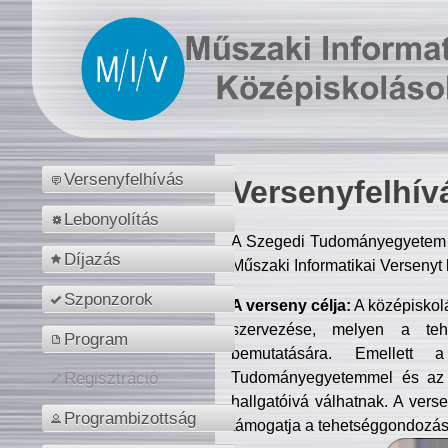
Versenyfelhívás
Versenyfelhív
Lebonyolítás
A Szegedi Tudományegyetem M
Díjazás
Műszaki Informatikai Versenyt
Szponzorok
A verseny célja:
A középiskol
szervezése, melyen a tehe
Program
bemutatására. Emellett 
Tudományegyetemmel és az o
Regisztráció
hallgatóivá válhatnak. A verse
Programbizottság
támogatja a tehetséggondozást