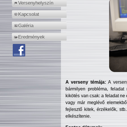
Versenyhelyszín
Kapcsolat
Galéria
Eredmények
A verseny témája:
A verseny
bármilyen probléma, feladat
kikötés van csak: a feladat ne
vagy már meglévő elemekből ö
fejlesztő kitek, érzékelők, st
elkészítenie.