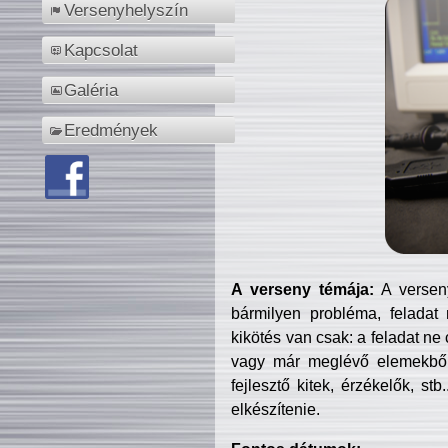
Versenyhelyszín
Kapcsolat
Galéria
Eredmények
A verseny témája:
A verseny
bármilyen probléma, feladat
kikötés van csak: a feladat ne
vagy már meglévő elemekből ö
fejlesztő kitek, érzékelők, st
elkészítenie.