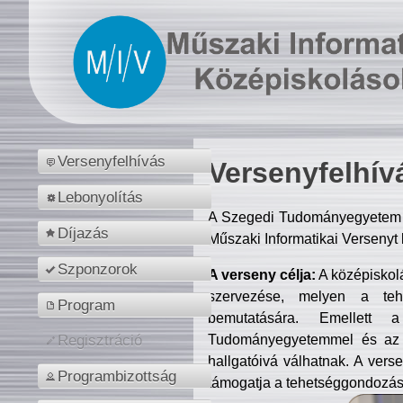
Versenyfelhívás
Versenyfelhív
Lebonyolítás
A Szegedi Tudományegyetem M
Díjazás
Műszaki Informatikai Versenyt
Szponzorok
A verseny célja:
A középiskol
szervezése, melyen a tehe
Program
bemutatására. Emellett 
Tudományegyetemmel és az o
Regisztráció
hallgatóivá válhatnak. A verse
Programbizottság
támogatja a tehetséggondozást