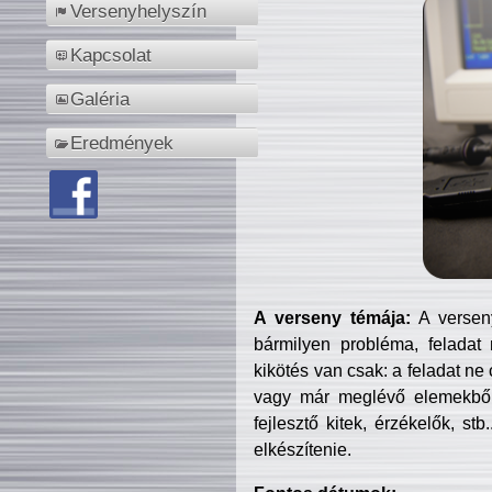
Versenyhelyszín
Kapcsolat
Galéria
Eredmények
A verseny témája:
A verseny
bármilyen probléma, feladat
kikötés van csak: a feladat ne
vagy már meglévő elemekből ö
fejlesztő kitek, érzékelők, st
elkészítenie.