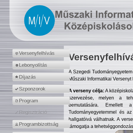
Versenyfelhívás
Versenyfelhív
Lebonyolítás
A Szegedi Tudományegyetem M
Díjazás
Műszaki Informatikai Versenyt
Szponzorok
A verseny célja:
A középiskol
szervezése, melyen a tehe
Program
bemutatására. Emellett 
Tudományegyetemmel és az o
Regisztráció
hallgatóivá válhatnak. A verse
Programbizottság
támogatja a tehetséggondozást