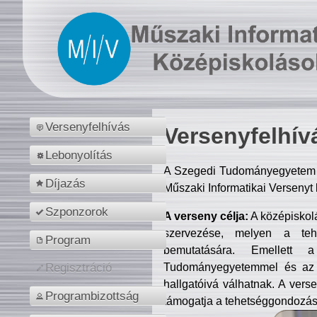
Versenyfelhívás
Versenyfelhív
Lebonyolítás
A Szegedi Tudományegyetem M
Díjazás
Műszaki Informatikai Versenyt
Szponzorok
A verseny célja:
A középiskol
szervezése, melyen a tehe
Program
bemutatására. Emellett 
Tudományegyetemmel és az o
Regisztráció
hallgatóivá válhatnak. A verse
Programbizottság
támogatja a tehetséggondozást