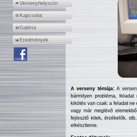
Versenyhelyszín
Kapcsolat
Galéria
Eredmények
A verseny témája:
A verseny
bármilyen probléma, feladat
kikötés van csak: a feladat ne
vagy már meglévő elemekből ö
fejlesztő kitek, érzékelők, st
elkészítenie.