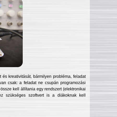
és kreativitását, bármilyen probléma, feladat
van csak: a feladat ne csupán programozási
ssze kell állítania egy rendszert (elektronikai
hez szükséges szoftvert is a diákoknak kell