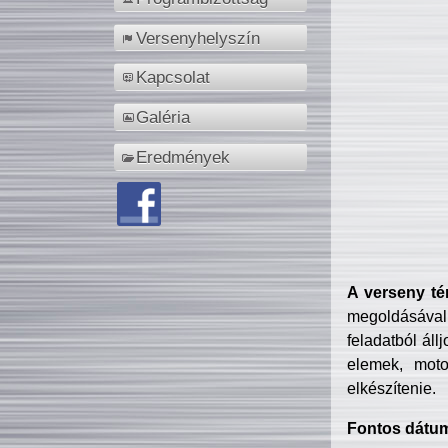
Versenyhelyszín
Kapcsolat
Galéria
Eredmények
A verseny té
megoldásával
feladatból áll
elemek, motor
elkészítenie.
Fontos dátu