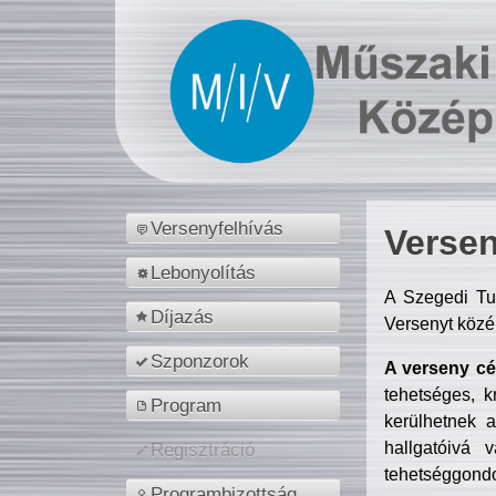
Versenyfelhívás
Versen
Lebonyolítás
A Szegedi Tu
Díjazás
Versenyt közé
Szponzorok
A verseny cél
tehetséges, k
Program
kerülhetnek 
hallgatóivá 
Regisztráció
tehetséggondo
Programbizottság