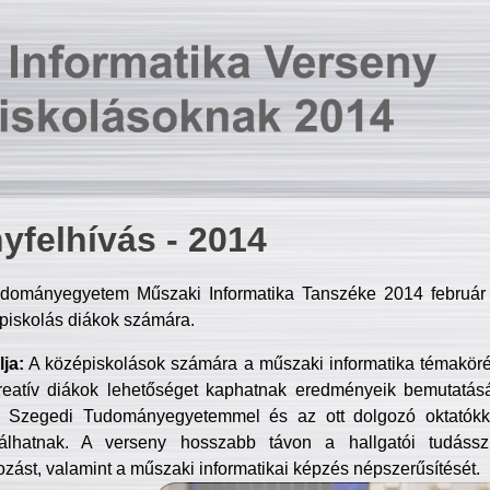
yfelhívás - 2014
dományegyetem Műszaki Informatika Tanszéke 2014 február 2
piskolás diákok számára.
ja:
A középiskolások számára a műszaki informatika témakör
reatív diákok lehetőséget kaphatnak eredményeik bemutatásá
a Szegedi Tudományegyetemmel és az ott dolgozó oktatókka
válhatnak. A verseny hosszabb távon a hallgatói tudásszi
zást, valamint a műszaki informatikai képzés népszerűsítését.