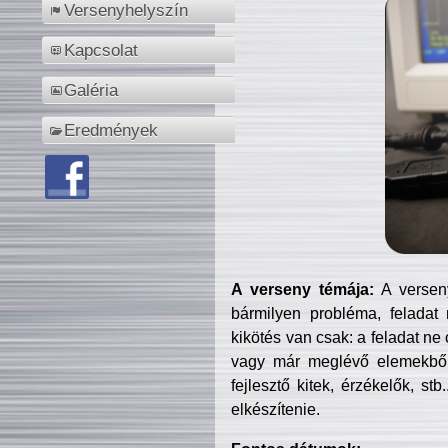
Versenyhelyszín
Kapcsolat
Galéria
Eredmények
A verseny témája:
A verseny
bármilyen probléma, feladat
kikötés van csak: a feladat ne
vagy már meglévő elemekből ö
fejlesztő kitek, érzékelők, st
elkészítenie.