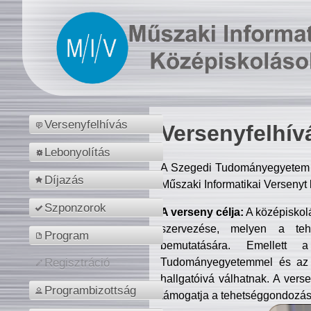
Versenyfelhívás
Versenyfelhív
Lebonyolítás
A Szegedi Tudományegyetem M
Díjazás
Műszaki Informatikai Versenyt
Szponzorok
A verseny célja:
A középiskol
szervezése, melyen a tehe
Program
bemutatására. Emellett 
Tudományegyetemmel és az o
Regisztráció
hallgatóivá válhatnak. A verse
Programbizottság
támogatja a tehetséggondozást