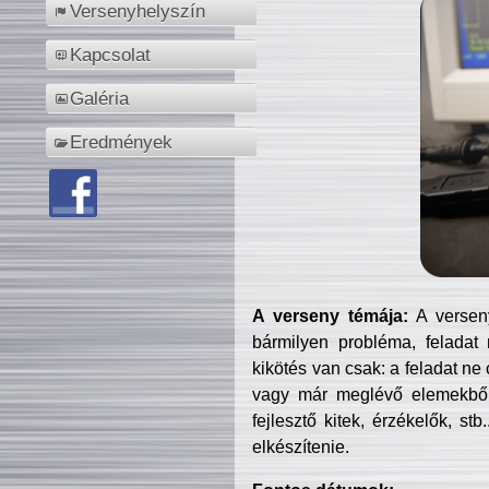
Versenyhelyszín
Kapcsolat
Galéria
Eredmények
A verseny témája:
A verseny
bármilyen probléma, feladat
kikötés van csak: a feladat ne
vagy már meglévő elemekből ö
fejlesztő kitek, érzékelők, st
elkészítenie.