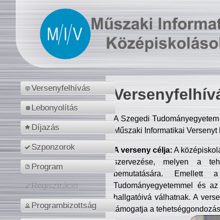
Versenyfelhívás
Versenyfelhív
Lebonyolítás
A Szegedi Tudományegyetem M
Díjazás
Műszaki Informatikai Versenyt
Szponzorok
A verseny célja:
A középiskol
szervezése, melyen a tehe
Program
bemutatására. Emellett 
Tudományegyetemmel és az o
Regisztráció
hallgatóivá válhatnak. A verse
Programbizottság
támogatja a tehetséggondozást