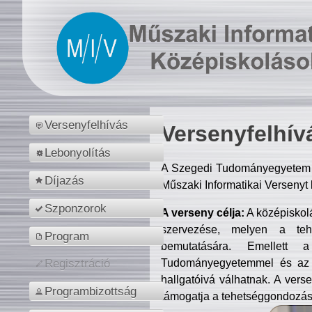
Versenyfelhívás
Versenyfelhív
Lebonyolítás
A Szegedi Tudományegyetem M
Díjazás
Műszaki Informatikai Versenyt
Szponzorok
A verseny célja:
A középiskol
szervezése, melyen a tehe
Program
bemutatására. Emellett 
Tudományegyetemmel és az o
Regisztráció
hallgatóivá válhatnak. A verse
Programbizottság
támogatja a tehetséggondozást