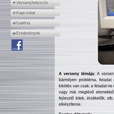
Versenyhelyszín
Kapcsolat
Galéria
Eredmények
A verseny témája:
A verseny
bármilyen probléma, feladat
kikötés van csak: a feladat ne
vagy már meglévő elemekből ö
fejlesztő kitek, érzékelők, st
elkészítenie.