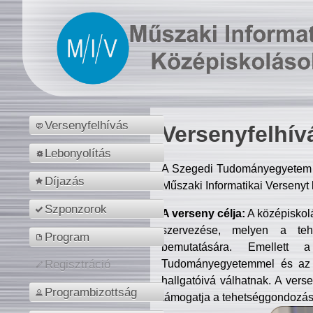
Versenyfelhívás
Versenyfelhív
Lebonyolítás
A Szegedi Tudományegyetem M
Díjazás
Műszaki Informatikai Versenyt
Szponzorok
A verseny célja:
A középiskol
szervezése, melyen a tehe
Program
bemutatására. Emellett 
Tudományegyetemmel és az o
Regisztráció
hallgatóivá válhatnak. A verse
Programbizottság
támogatja a tehetséggondozást