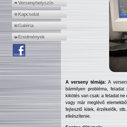
Versenyhelyszín
Kapcsolat
Galéria
Eredmények
A verseny témája:
A verseny
bármilyen probléma, feladat
kikötés van csak: a feladat ne
vagy már meglévő elemekből ö
fejlesztő kitek, érzékelők, st
elkészítenie.