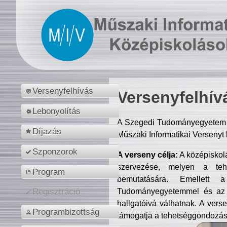
Versenyfelhívás
Versenyfelhív
Lebonyolítás
A Szegedi Tudományegyetem M
Díjazás
Műszaki Informatikai Versenyt
Szponzorok
A verseny célja:
A középiskol
szervezése, melyen a tehe
Program
bemutatására. Emellett 
Tudományegyetemmel és az o
Regisztráció
hallgatóivá válhatnak. A verse
Programbizottság
támogatja a tehetséggondozást