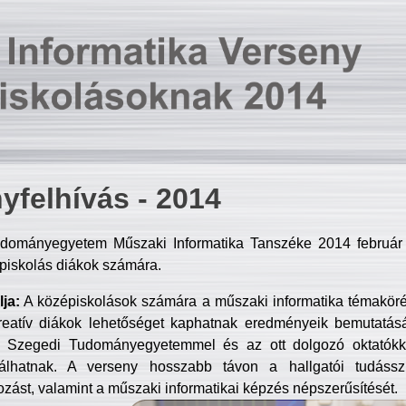
yfelhívás - 2014
dományegyetem Műszaki Informatika Tanszéke 2014 február 2
piskolás diákok számára.
ja:
A középiskolások számára a műszaki informatika témakör
reatív diákok lehetőséget kaphatnak eredményeik bemutatásá
a Szegedi Tudományegyetemmel és az ott dolgozó oktatókka
válhatnak. A verseny hosszabb távon a hallgatói tudásszi
zást, valamint a műszaki informatikai képzés népszerűsítését.