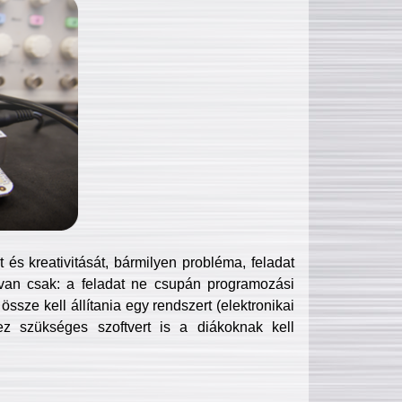
és kreativitását, bármilyen probléma, feladat
van csak: a feladat ne csupán programozási
ssze kell állítania egy rendszert (elektronikai
hez szükséges szoftvert is a diákoknak kell