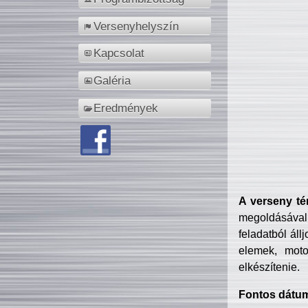
Versenyhelyszín
Kapcsolat
Galéria
Eredmények
A verseny té
megoldásával
feladatból áll
elemek, motor
elkészítenie.
Fontos dátu