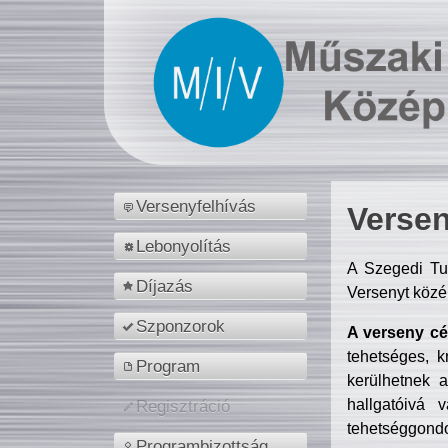
Versenyfelhívás
Versen
Lebonyolítás
A Szegedi Tu
Díjazás
Versenyt közé
Szponzorok
A verseny cél
tehetséges, k
Program
kerülhetnek 
hallgatóivá 
Regisztráció
tehetséggondo
Programbizottság