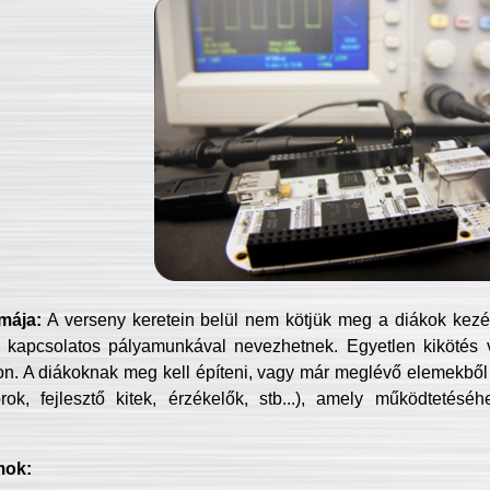
mája:
A verseny keretein belül nem kötjük meg a diákok kezét 
 kapcsolatos pályamunkával nevezhetnek. Egyetlen kikötés 
jon. A diákoknak meg kell építeni, vagy már meglévő elemekből ö
ok, fejlesztő kitek, érzékelők, stb...), amely működtetésé
mok: