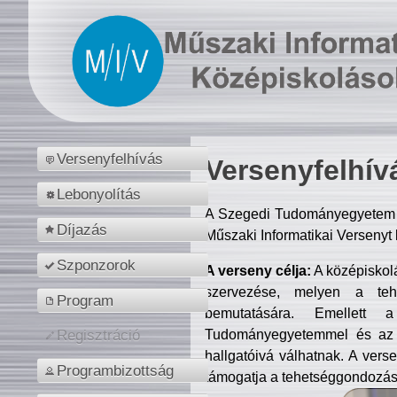
Versenyfelhívás
Versenyfelhív
Lebonyolítás
A Szegedi Tudományegyetem M
Díjazás
Műszaki Informatikai Versenyt
Szponzorok
A verseny célja:
A középiskol
szervezése, melyen a tehe
Program
bemutatására. Emellett 
Tudományegyetemmel és az o
Regisztráció
hallgatóivá válhatnak. A verse
Programbizottság
támogatja a tehetséggondozást