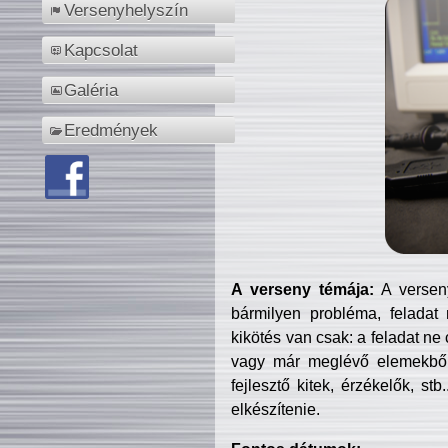
Versenyhelyszín
Kapcsolat
Galéria
Eredmények
A verseny témája:
A verseny
bármilyen probléma, feladat
kikötés van csak: a feladat ne
vagy már meglévő elemekből ö
fejlesztő kitek, érzékelők, st
elkészítenie.