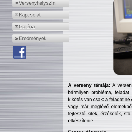
Versenyhelyszín
Kapcsolat
Galéria
Eredmények
A verseny témája:
A verseny
bármilyen probléma, feladat
kikötés van csak: a feladat ne
vagy már meglévő elemekből ö
fejlesztő kitek, érzékelők, st
elkészítenie.