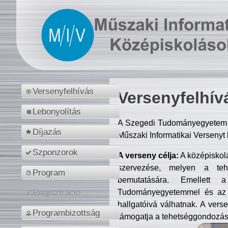
Versenyfelhívás
Versenyfelhív
Lebonyolítás
A Szegedi Tudományegyetem M
Díjazás
Műszaki Informatikai Versenyt
Szponzorok
A verseny célja:
A középiskol
szervezése, melyen a tehe
Program
bemutatására. Emellett 
Tudományegyetemmel és az o
Regisztráció
hallgatóivá válhatnak. A verse
Programbizottság
támogatja a tehetséggondozást