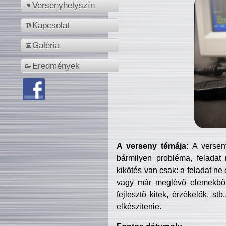
Versenyhelyszín
Kapcsolat
Galéria
Eredmények
A verseny témája:
A verseny
bármilyen probléma, feladat
kikötés van csak: a feladat ne
vagy már meglévő elemekből ö
fejlesztő kitek, érzékelők, st
elkészítenie.