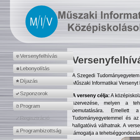
Versenyfelhívás
Versenyfelhív
Lebonyolítás
A Szegedi Tudományegyetem M
Díjazás
Műszaki Informatikai Versenyt
Szponzorok
A verseny célja:
A középiskol
szervezése, melyen a tehe
Program
bemutatására. Emellett 
Tudományegyetemmel és az o
Regisztráció
hallgatóivá válhatnak. A verse
Programbizottság
támogatja a tehetséggondozást