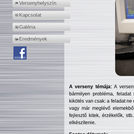
Versenyhelyszín
Kapcsolat
Galéria
Eredmények
A verseny témája:
A verseny
bármilyen probléma, feladat
kikötés van csak: a feladat ne
vagy már meglévő elemekből ö
fejlesztő kitek, érzékelők, st
elkészítenie.