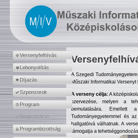
Versenyfelhívás
Versenyfelhív
Lebonyolítás
A Szegedi Tudományegyetem M
Díjazás
Műszaki Informatikai Versenyt
Szponzorok
A verseny célja:
A középiskol
szervezése, melyen a tehe
Program
bemutatására. Emellett 
Tudományegyetemmel és az o
Regisztráció
hallgatóivá válhatnak. A verse
Programbizottság
támogatja a tehetséggondozást