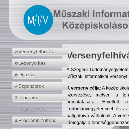
Versenyfelhívás
Versenyfelhív
Lebonyolítás
A Szegedi Tudományegyetem M
Díjazás
Műszaki Informatikai Versenyt
Szponzorok
A verseny célja:
A középiskol
szervezése, melyen a tehe
Program
bemutatására. Emellett 
Tudományegyetemmel és az o
Regisztráció
hallgatóivá válhatnak. A verse
Programbizottság
támogatja a tehetséggondozást