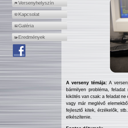
Versenyhelyszín
Kapcsolat
Galéria
Eredmények
A verseny témája:
A verseny
bármilyen probléma, feladat
kikötés van csak: a feladat ne
vagy már meglévő elemekből ö
fejlesztő kitek, érzékelők, st
elkészítenie.