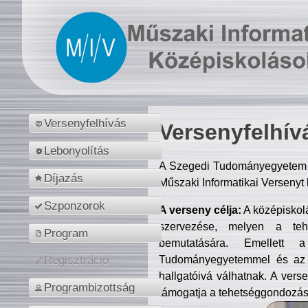
Versenyfelhívás
Versenyfelhív
Lebonyolítás
A Szegedi Tudományegyetem M
Díjazás
Műszaki Informatikai Versenyt
Szponzorok
A verseny célja:
A középiskol
szervezése, melyen a tehe
Program
bemutatására. Emellett 
Tudományegyetemmel és az o
Regisztráció
hallgatóivá válhatnak. A verse
Programbizottság
támogatja a tehetséggondozást