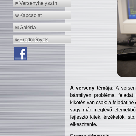
Versenyhelyszín
Kapcsolat
Galéria
Eredmények
A verseny témája:
A verseny
bármilyen probléma, feladat
kikötés van csak: a feladat ne
vagy már meglévő elemekből ö
fejlesztő kitek, érzékelők, st
elkészítenie.