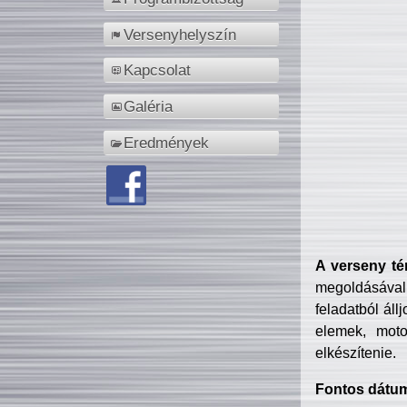
Versenyhelyszín
Kapcsolat
Galéria
Eredmények
A verseny té
megoldásával
feladatból áll
elemek, motor
elkészítenie.
Fontos dátu