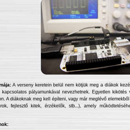
mája:
A verseny keretein belül nem kötjük meg a diákok kezét 
 kapcsolatos pályamunkával nevezhetnek. Egyetlen kikötés 
jon. A diákoknak meg kell építeni, vagy már meglévő elemekből ö
ok, fejlesztő kitek, érzékelők, stb...), amely működtetésé
mok: