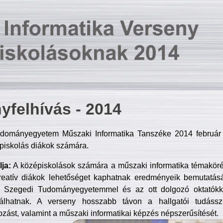
yfelhívás - 2014
dományegyetem Műszaki Informatika Tanszéke 2014 február 2
piskolás diákok számára.
ja:
A középiskolások számára a műszaki informatika témakör
reatív diákok lehetőséget kaphatnak eredményeik bemutatásá
a Szegedi Tudományegyetemmel és az ott dolgozó oktatókka
válhatnak. A verseny hosszabb távon a hallgatói tudásszi
zást, valamint a műszaki informatikai képzés népszerűsítését.