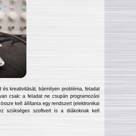
és kreativitását, bármilyen probléma, feladat
van csak: a feladat ne csupán programozási
ssze kell állítania egy rendszert (elektronikai
hez szükséges szoftvert is a diákoknak kell