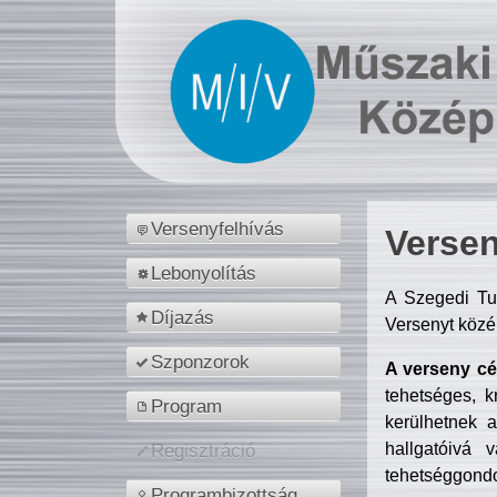
Versenyfelhívás
Versen
Lebonyolítás
A Szegedi Tu
Díjazás
Versenyt közé
Szponzorok
A verseny cél
tehetséges, k
Program
kerülhetnek 
hallgatóivá 
Regisztráció
tehetséggondo
Programbizottság