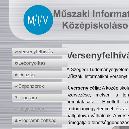
Versenyfelhívás
Versenyfelhív
Lebonyolítás
A Szegedi Tudományegyetem M
Díjazás
Műszaki Informatikai Versenyt
Szponzorok
A verseny célja:
A középiskol
szervezése, melyen a tehe
Program
bemutatására. Emellett 
Tudományegyetemmel és az o
Regisztráció
hallgatóivá válhatnak. A verse
Programbizottság
támogatja a tehetséggondozást