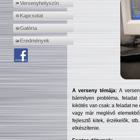
Versenyhelyszín
Kapcsolat
Galéria
Eredmények
A verseny témája:
A verseny
bármilyen probléma, feladat
kikötés van csak: a feladat ne
vagy már meglévő elemekből ö
fejlesztő kitek, érzékelők, st
elkészítenie.