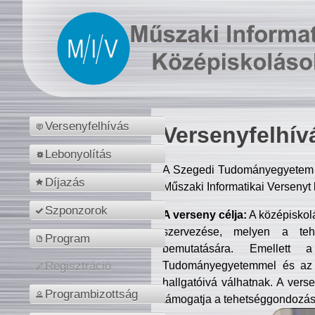
Versenyfelhívás
Versenyfelhív
Lebonyolítás
A Szegedi Tudományegyetem M
Díjazás
Műszaki Informatikai Versenyt
Szponzorok
A verseny célja:
A középiskol
szervezése, melyen a tehe
Program
bemutatására. Emellett 
Tudományegyetemmel és az o
Regisztráció
hallgatóivá válhatnak. A verse
Programbizottság
támogatja a tehetséggondozást