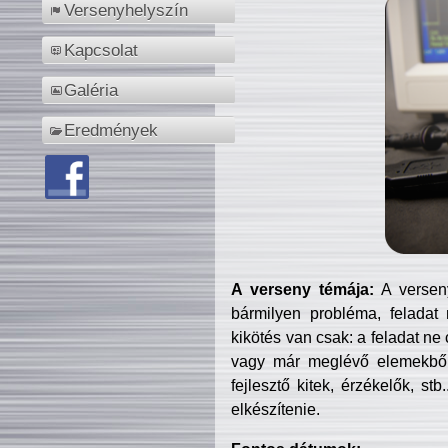
Versenyhelyszín
Kapcsolat
Galéria
Eredmények
A verseny témája:
A verseny
bármilyen probléma, feladat
kikötés van csak: a feladat ne
vagy már meglévő elemekből ö
fejlesztő kitek, érzékelők, st
elkészítenie.