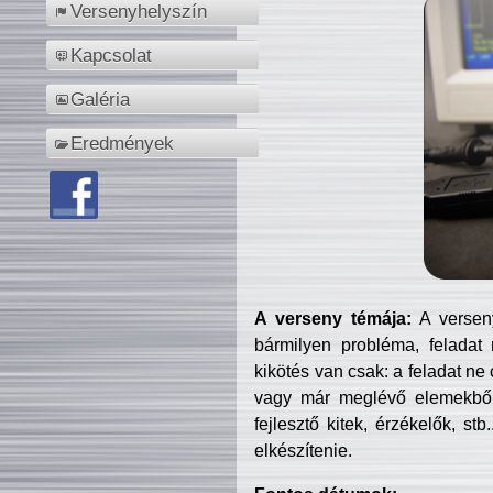
Versenyhelyszín
Kapcsolat
Galéria
Eredmények
A verseny témája:
A verseny
bármilyen probléma, feladat
kikötés van csak: a feladat ne
vagy már meglévő elemekből ö
fejlesztő kitek, érzékelők, st
elkészítenie.