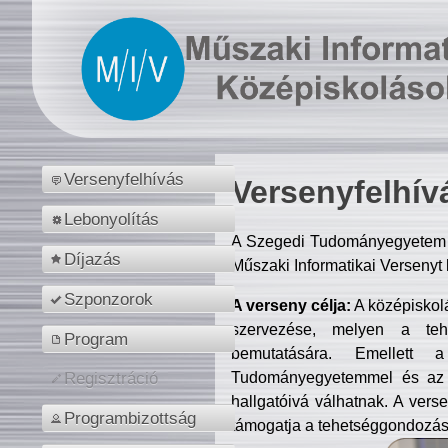
Versenyfelhívás
Versenyfelhív
Lebonyolítás
A Szegedi Tudományegyetem M
Díjazás
Műszaki Informatikai Versenyt
Szponzorok
A verseny célja:
A középiskol
szervezése, melyen a tehe
Program
bemutatására. Emellett 
Tudományegyetemmel és az o
Regisztráció
hallgatóivá válhatnak. A verse
Programbizottság
támogatja a tehetséggondozást