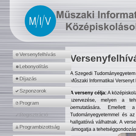
Versenyfelhívás
Versenyfelhív
Lebonyolítás
A Szegedi Tudományegyetem M
Díjazás
Műszaki Informatikai Versenyt
Szponzorok
A verseny célja:
A középiskol
szervezése, melyen a tehe
Program
bemutatására. Emellett 
Tudományegyetemmel és az o
Regisztráció
hallgatóivá válhatnak. A verse
Programbizottság
támogatja a tehetséggondozást