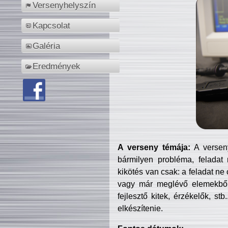
Versenyhelyszín
Kapcsolat
Galéria
Eredmények
A verseny témája:
A verseny
bármilyen probléma, feladat
kikötés van csak: a feladat ne
vagy már meglévő elemekből ö
fejlesztő kitek, érzékelők, st
elkészítenie.