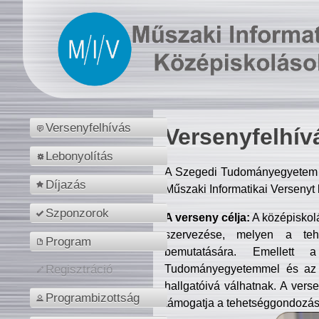
Versenyfelhívás
Versenyfelhív
Lebonyolítás
A Szegedi Tudományegyetem M
Díjazás
Műszaki Informatikai Versenyt
Szponzorok
A verseny célja:
A középiskol
szervezése, melyen a tehe
Program
bemutatására. Emellett 
Tudományegyetemmel és az o
Regisztráció
hallgatóivá válhatnak. A verse
Programbizottság
támogatja a tehetséggondozást