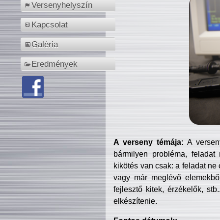
Versenyhelyszín
Kapcsolat
Galéria
Eredmények
A verseny témája:
A verseny
bármilyen probléma, feladat
kikötés van csak: a feladat ne
vagy már meglévő elemekből ö
fejlesztő kitek, érzékelők, st
elkészítenie.