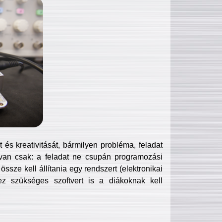
és kreativitását, bármilyen probléma, feladat
van csak: a feladat ne csupán programozási
ssze kell állítania egy rendszert (elektronikai
hez szükséges szoftvert is a diákoknak kell