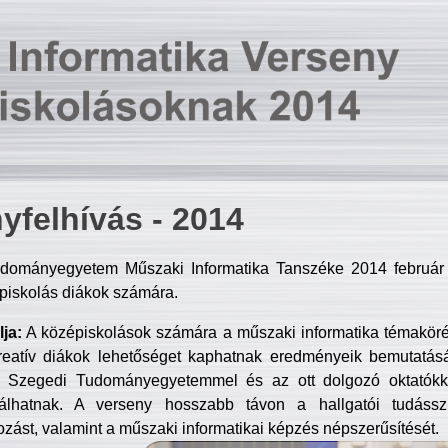
yfelhívás - 2014
dományegyetem Műszaki Informatika Tanszéke 2014 február 2
piskolás diákok számára.
ja:
A középiskolások számára a műszaki informatika témakör
reatív diákok lehetőséget kaphatnak eredményeik bemutatásá
a Szegedi Tudományegyetemmel és az ott dolgozó oktatókka
válhatnak. A verseny hosszabb távon a hallgatói tudásszi
zást, valamint a műszaki informatikai képzés népszerűsítését.