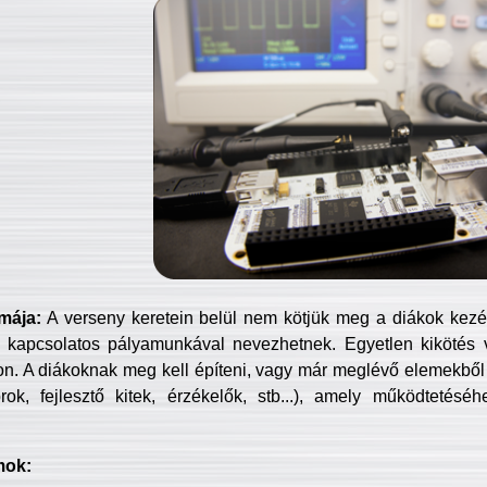
mája:
A verseny keretein belül nem kötjük meg a diákok kezét 
 kapcsolatos pályamunkával nevezhetnek. Egyetlen kikötés 
jon. A diákoknak meg kell építeni, vagy már meglévő elemekből ö
ok, fejlesztő kitek, érzékelők, stb...), amely működtetésé
mok: