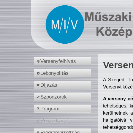
Versenyfelhívás
Versen
Lebonyolítás
A Szegedi Tu
Díjazás
Versenyt közé
Szponzorok
A verseny cél
tehetséges, k
Program
kerülhetnek 
hallgatóivá 
Regisztráció
tehetséggondo
Programbizottság