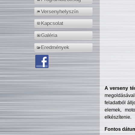
Versenyhelyszín
Kapcsolat
Galéria
Eredmények
A verseny té
megoldásával
feladatból áll
elemek, motor
elkészítenie.
Fontos dátu