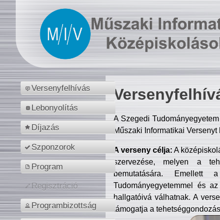
Versenyfelhívás
Versenyfelhív
Lebonyolítás
A Szegedi Tudományegyetem M
Díjazás
Műszaki Informatikai Versenyt
Szponzorok
A verseny célja:
A középiskol
szervezése, melyen a tehe
Program
bemutatására. Emellett 
Tudományegyetemmel és az o
Regisztráció
hallgatóivá válhatnak. A verse
Programbizottság
támogatja a tehetséggondozást