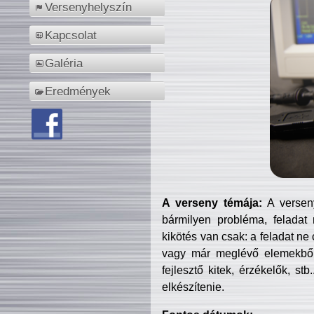
Versenyhelyszín
Kapcsolat
Galéria
Eredmények
A verseny témája:
A verseny
bármilyen probléma, feladat
kikötés van csak: a feladat ne
vagy már meglévő elemekből ö
fejlesztő kitek, érzékelők, st
elkészítenie.