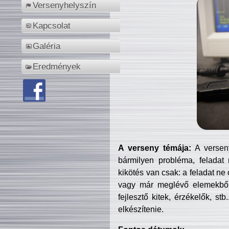
Versenyhelyszín
Kapcsolat
Galéria
Eredmények
A verseny témája:
A verseny
bármilyen probléma, feladat
kikötés van csak: a feladat ne
vagy már meglévő elemekből ö
fejlesztő kitek, érzékelők, st
elkészítenie.