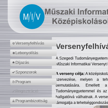
Versenyfelhívás
Versenyfelhív
Lebonyolítás
A Szegedi Tudományegyetem M
Díjazás
Műszaki Informatikai Versenyt
Szponzorok
A verseny célja:
A középiskol
szervezése, melyen a tehe
Program
bemutatására. Emellett 
Tudományegyetemmel és az o
Regisztráció
hallgatóivá válhatnak. A verse
Programbizottság
támogatja a tehetséggondozást