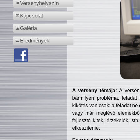
Versenyhelyszín
Kapcsolat
Galéria
Eredmények
A verseny témája:
A verseny
bármilyen probléma, feladat
kikötés van csak: a feladat ne
vagy már meglévő elemekből ö
fejlesztő kitek, érzékelők, st
elkészítenie.