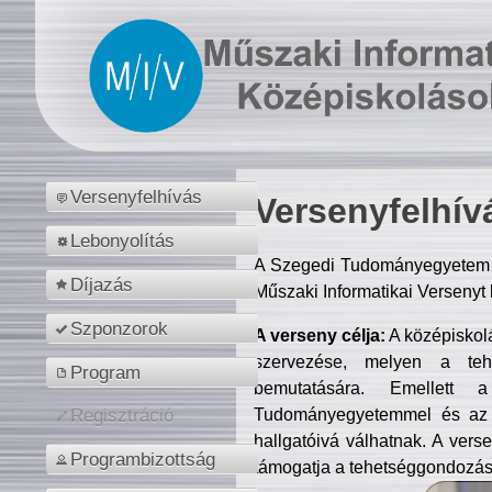
Versenyfelhívás
Versenyfelhív
Lebonyolítás
A Szegedi Tudományegyetem M
Díjazás
Műszaki Informatikai Versenyt
Szponzorok
A verseny célja:
A középiskol
szervezése, melyen a tehe
Program
bemutatására. Emellett 
Tudományegyetemmel és az o
Regisztráció
hallgatóivá válhatnak. A verse
Programbizottság
támogatja a tehetséggondozást