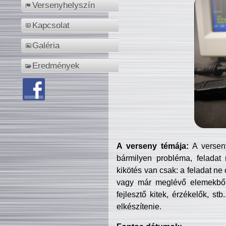
Versenyhelyszín
Kapcsolat
Galéria
Eredmények
A verseny témája:
A verseny
bármilyen probléma, feladat
kikötés van csak: a feladat ne
vagy már meglévő elemekből ö
fejlesztő kitek, érzékelők, st
elkészítenie.