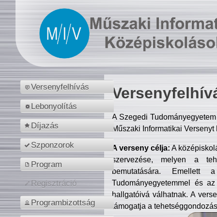
Versenyfelhívás
Versenyfelhív
Lebonyolítás
A Szegedi Tudományegyetem M
Díjazás
Műszaki Informatikai Versenyt
Szponzorok
A verseny célja:
A középiskol
szervezése, melyen a tehe
Program
bemutatására. Emellett 
Tudományegyetemmel és az o
Regisztráció
hallgatóivá válhatnak. A verse
Programbizottság
támogatja a tehetséggondozást