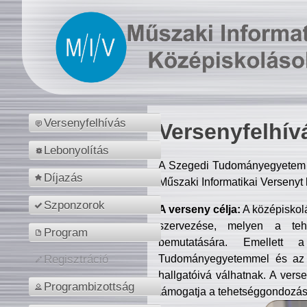
Versenyfelhívás
Versenyfelhív
Lebonyolítás
A Szegedi Tudományegyetem M
Díjazás
Műszaki Informatikai Versenyt
Szponzorok
A verseny célja:
A középiskol
szervezése, melyen a tehe
Program
bemutatására. Emellett 
Tudományegyetemmel és az o
Regisztráció
hallgatóivá válhatnak. A verse
Programbizottság
támogatja a tehetséggondozást