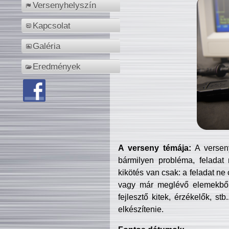
Versenyhelyszín
Kapcsolat
Galéria
Eredmények
A verseny témája:
A verseny
bármilyen probléma, feladat
kikötés van csak: a feladat ne
vagy már meglévő elemekből ö
fejlesztő kitek, érzékelők, st
elkészítenie.