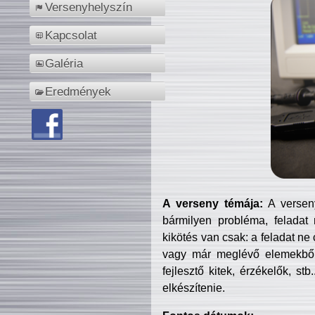
Versenyhelyszín
Kapcsolat
Galéria
Eredmények
A verseny témája:
A verseny
bármilyen probléma, feladat
kikötés van csak: a feladat ne
vagy már meglévő elemekből ö
fejlesztő kitek, érzékelők, st
elkészítenie.