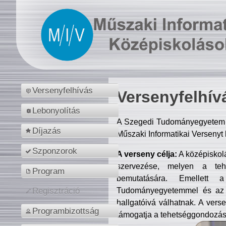
Versenyfelhívás
Versenyfelhív
Lebonyolítás
A Szegedi Tudományegyetem M
Díjazás
Műszaki Informatikai Versenyt
Szponzorok
A verseny célja:
A középiskol
szervezése, melyen a tehe
Program
bemutatására. Emellett 
Tudományegyetemmel és az o
Regisztráció
hallgatóivá válhatnak. A verse
Programbizottság
támogatja a tehetséggondozást